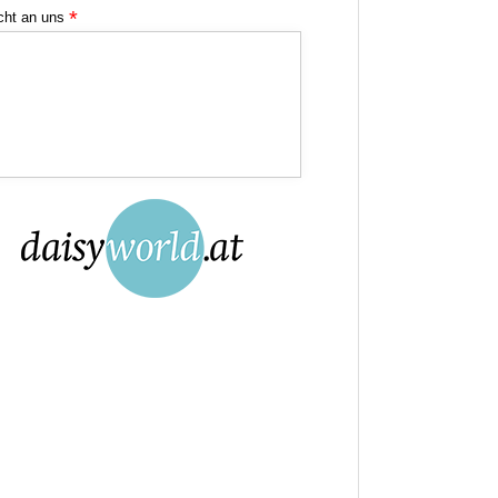
*
icht an uns