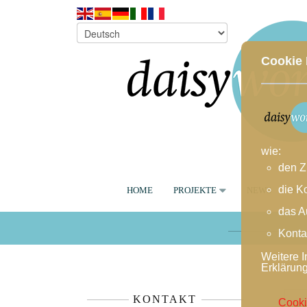
Cookie 
wie:
den Z
die K
HOME
PROJEKTE
NEWS
KA
das A
Konta
Weitere I
Erklärun
KONTAKT
Cooki