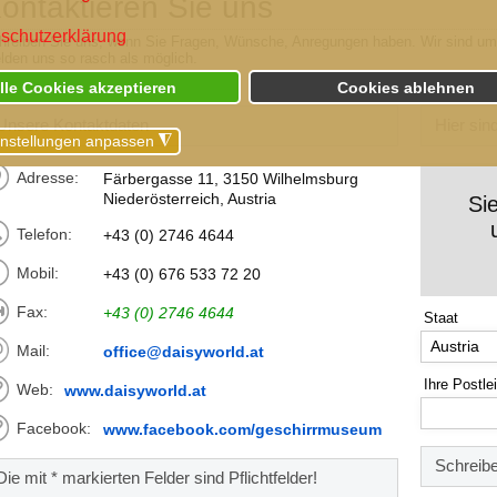
ontaktieren Sie uns
schutzerklärung
hreiben Sie uns, wenn Sie Fragen, Wünsche, Anregungen haben. Wir sind um
lden uns so rasch als möglich.
lle Cookies akzeptieren
Cookies ablehnen
Unsere Kontaktdaten
Hier sin
instellungen anpassen
◮
Adresse:
Färbergasse 11, 3150 Wilhelmsburg
Niederösterreich, Austria
Si
Telefon:
+43 (0) 2746 4644
Mobil:
+43 (0) 676 533 72 20
Fax:
+43 (0) 2746 4644
Staat
Austria
Mail:
office@daisyworld.at
Ihre Postle
Web:
www.daisyworld.at
Facebook:
www.facebook.com/geschirrmuseum
Schreibe
Die mit * markierten Felder sind Pflichtfelder!