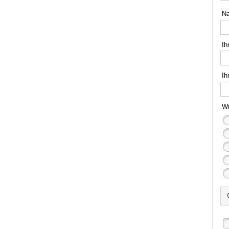
N
Ih
Ih
Wi