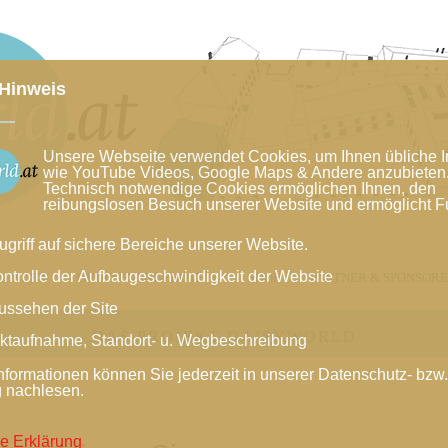
Hinweis
Unsere Webseite verwendet Cookies, um Ihnen übliche I
wie YouTube Videos, Google Maps & Andere anzubieten
Technisch notwendige Cookies ermöglichen Ihnen, den
reibungslosen Besuch unserer Website und ermöglicht F
ugriff auf sichere Bereiche unserer Website.
ontrolle der Aufbaugeschwindigkeit der Website
LENDER
GRUPPENANGEBOTE
SHOP
PARTNER & SPONSOR
ussehen der Site
DAS PROJEKT DAISYWORLD
ktaufnahme, Standort- u. Wegbeschreibung
nformationen können Sie jederzeit in unserer Datenschutz- bzw
g nachlesen.
e Erklärung