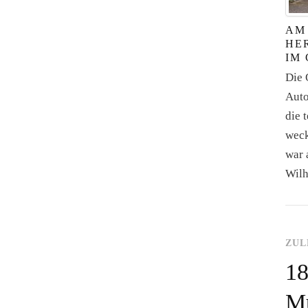
AM
HE
IM
Die 
Auto
die 
weck
war 
Wilh
ZUL
18
Mu