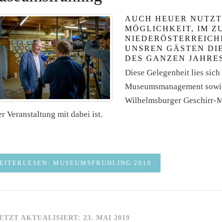
AUCH HEUER NUTZT
MÖGLICHKEIT, IM Z
NIEDERÖSTERREICH
UNSREN GÄSTEN DI
DES GANZEN JAHRE
Diese Gelegenheit lies sic
Museumsmanagement sowie
Wilhelmsburger Geschirr-M
er Veranstaltung mit dabei ist.
EITERLESEN: MUSEUMSFRÜHLING 2019
ETZT AKTUALISIERT: 23. MAI 2019