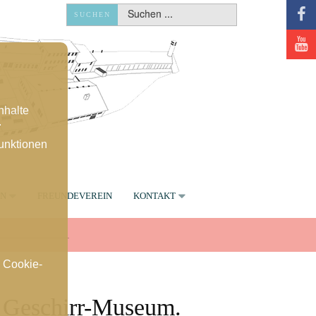
Suchen
Suchen
SUCHEN
SUCHEN
...
...
nhalte
.
unktionen
EN
FREUNDEVEREIN
KONTAKT
. Cookie-
 Geschirr-Museum.