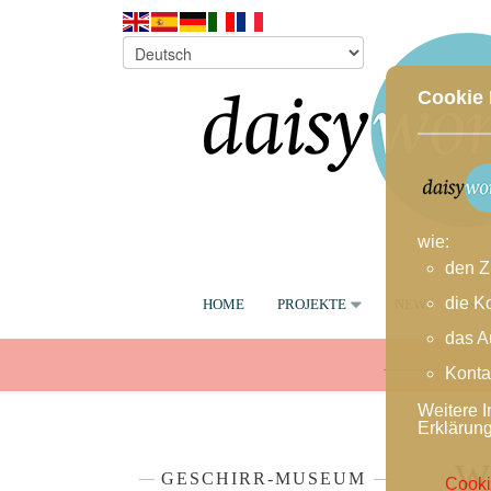
Cookie 
wie:
den Z
die K
HOME
PROJEKTE
NEWS
KA
das A
Konta
Weitere I
Erklärun
Wi
GESCHIRR-MUSEUM
Cooki