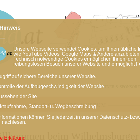
Hinweis
Unsere Webseite verwendet Cookies, um Ihnen übliche I
wie YouTube Videos, Google Maps & Andere anzubieten
Technisch notwendige Cookies ermöglichen Ihnen, den
reibungslosen Besuch unserer Website und ermöglicht F
ugriff auf sichere Bereiche unserer Website.
ontrolle der Aufbaugeschwindigkeit der Website
LENDER
GRUPPENANGEBOTE
SHOP
PARTNER & SPONSOR
ussehen der Site
DAS GESCHIRR-MUSEUM
ktaufnahme, Standort- u. Wegbeschreibung
nformationen können Sie jederzeit in unserer Datenschutz- bzw
g nachlesen.
llkommen beim Wilhelmsburger
e Erklärung