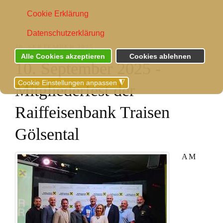
Cookie Erklärung
Datenschutzerklärung
10. SEPTEMBER 2025
Alle Cookies akzeptieren
Cookies ablehnen
10. September 2025 -
Cookie Einstellungen anpassen
◮
Mitgliederfest der
Raiffeisenbank Traisen
Gölsental
AM