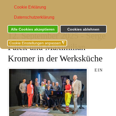
Cookie Erklärung
Datenschutzerklärung
12. SEPTEMBER 2025
Alle Cookies akzeptieren
Cookies ablehnen
12. September 2025 - Serge
Cookie Einstellungen anpassen
◮
Falck und Maximilian
Kromer in der Werksküche
EIN